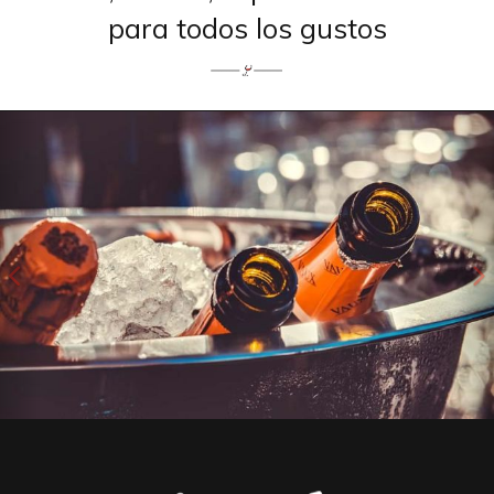
para todos los gustos
Anterior
S