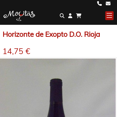
Horizonte de Exopto D.O. Rioja
14,75 €