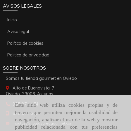
AVISOS LEGALES
Inicio
Aviso legal
Política de cookies
Política de privacidad
SOBRE NOSOTROS
Somos tu tienda gourmet en Oviedo
Alto de Buenavista, 7
Oviedo,
33006,
Asturias
985 271 174
Este sitio web utiliza cookies propias y de
terceros que permiten mejorar la usabilidad de
625 571 348
navegación, analizar el uso de la web y mostrar
moutas
moutasareagourmet.com
publicidad relacionada con tus preferencias