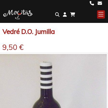
Vedré D.O. Jumilla
9,50 €