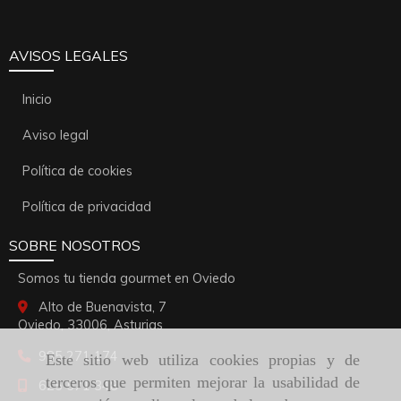
AVISOS LEGALES
Inicio
Aviso legal
Política de cookies
Política de privacidad
SOBRE NOSOTROS
Somos tu tienda gourmet en Oviedo
Alto de Buenavista, 7
Oviedo,
33006,
Asturias
985 271 174
Este sitio web utiliza cookies propias y de
terceros que permiten mejorar la usabilidad de
625 571 348