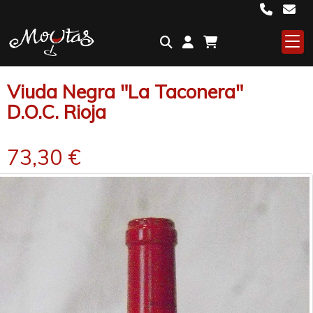
Viuda Negra "La Taconera"
D.O.C. Rioja
73,30 €